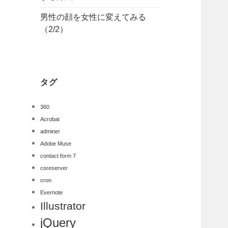
男性の顔を女性に変えてみる
（2/2）
タグ
360
Acrobat
adminer
Adobe Muse
contact form 7
coreserver
cron
Evernote
Illustrator
jQuery