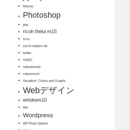
Macaw
Photoshop
php
ricoh theta m15
scss
serch-replace-db
twitter
UWSC
valuedomain
valueserver
Visualizer: Charts and Graphs
Webデザイン
windows10
Wix
Wordpress
WP Photo Sphere