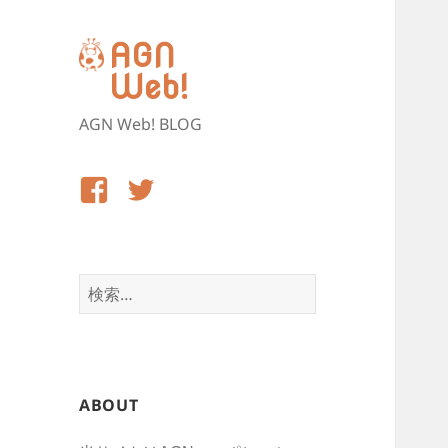
AGN
Web!
AGN Web! BLOG
Facebook
Twitter
検
索:
ABOUT