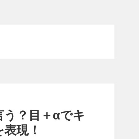
言う？目＋αでキ
を表現！