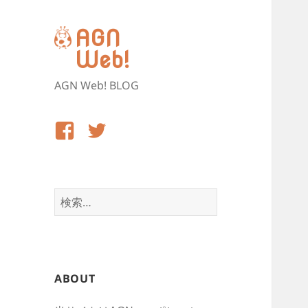
AGN
Web!
AGN Web! BLOG
Facebook
Twitter
検
索:
ABOUT