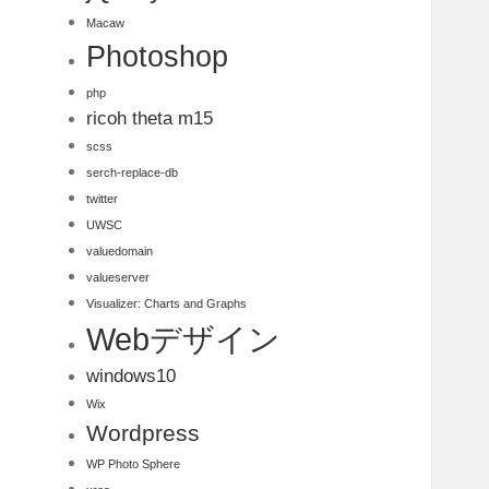
Macaw
Photoshop
php
ricoh theta m15
scss
serch-replace-db
twitter
UWSC
valuedomain
valueserver
Visualizer: Charts and Graphs
Webデザイン
windows10
Wix
Wordpress
WP Photo Sphere