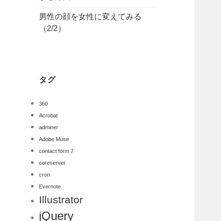
男性の顔を女性に変えてみる
（2/2）
タグ
360
Acrobat
adminer
Adobe Muse
contact form 7
coreserver
cron
Evernote
Illustrator
jQuery