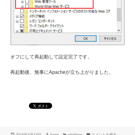
オフにして再起動して設定完了です。
再起動後、無事にApacheが立ち上がりました。
投
作
カ
Windows10でXAMPPを
2016年4月13日
hane
windows
コメントを残す