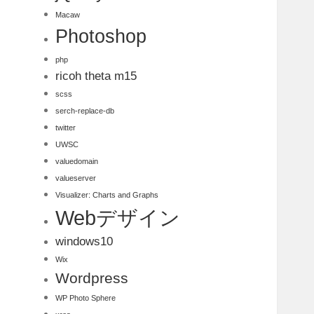
Macaw
Photoshop
php
ricoh theta m15
scss
serch-replace-db
twitter
UWSC
valuedomain
valueserver
Visualizer: Charts and Graphs
Webデザイン
windows10
Wix
Wordpress
WP Photo Sphere