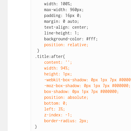
    width: 100%;

    max-width: 960px;

    padding: 16px 0;

    margin: 0 auto;

    text-align: center;

    line-height: 1;

    background-color: #fff;

position: relative;
 }

.title:after{

content: '';

    width: 94%;

    height: 1px;

    -webkit-box-shadow: 0px 1px 7px #000000;

    -moz-box-shadow: 0px 1px 7px #000000;

    box-shadow: 0px 1px 7px #000000;

    position: absolute;

    bottom: 0;

    left: 3%;

    z-index: -1;

    border-radius: 2px;