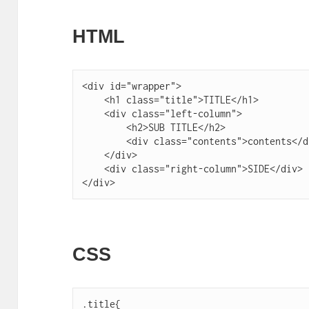
HTML
<div id="wrapper">

    <h1 class="title">TITLE</h1>

    <div class="left-column">

        <h2>SUB TITLE</h2>

        <div class="contents">contents</di
    </div>

    <div class="right-column">SIDE</div>

</div>
CSS
.title{
