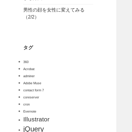
男性の顔を女性に変えてみる
（2/2）
タグ
360
Acrobat
adminer
Adobe Muse
contact form 7
coreserver
cron
Evernote
Illustrator
jQuery