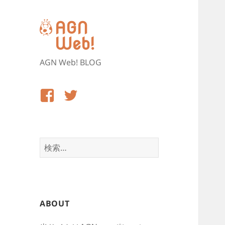
AGN
Web!
AGN Web! BLOG
Facebook
Twitter
検
索:
ABOUT