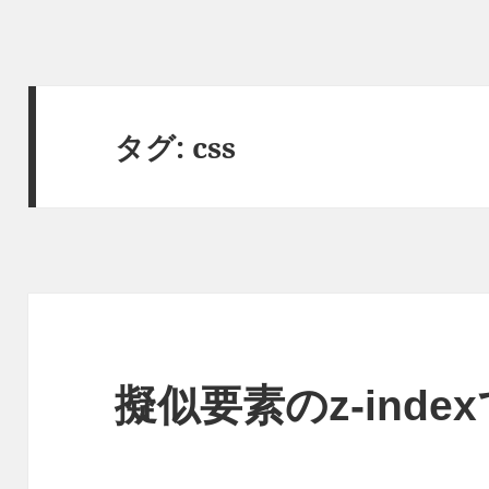
タグ:
css
擬似要素のz-inde