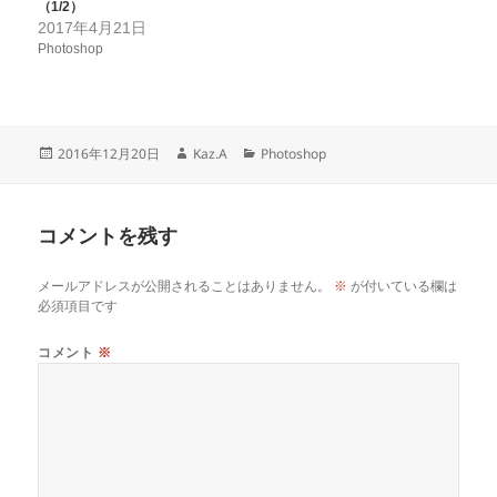
（1/2）
2017年4月21日
Photoshop
投
作
カ
2016年12月20日
Kaz.A
Photoshop
稿
成
テ
日:
者
ゴ
リ
コメントを残す
ー
メールアドレスが公開されることはありません。
※
が付いている欄は
必須項目です
コメント
※