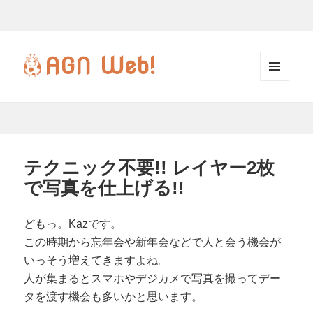
AGN
Web!
メニ
ュー
とウ
ィジ
ェッ
テクニック不要!! レイヤー2枚
ト
で写真を仕上げる!!
どもっ。Kazです。
この時期から忘年会や新年会などで人と会う機会が
いっそう増えてきますよね。
人が集まるとスマホやデジカメで写真を撮ってデー
タを渡す機会も多いかと思います。