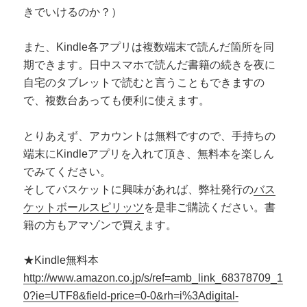
きでいけるのか？）
また、Kindle各アプリは複数端末で読んだ箇所を同
期できます。日中スマホで読んだ書籍の続きを夜に
自宅のタブレットで読むと言うこともできますの
で、複数台あっても便利に使えます。
とりあえず、アカウントは無料ですので、手持ちの
端末にKindleアプリを入れて頂き、無料本を楽しん
でみてください。
そしてバスケットに興味があれば、弊社発行の
バス
ケットボールスピリッツ
を是非ご購読ください。書
籍の方もアマゾンで買えます。
★Kindle無料本
http://www.amazon.co.jp/s/ref=amb_link_68378709_1
0?ie=UTF8&field-price=0-0&rh=i%3Adigital-