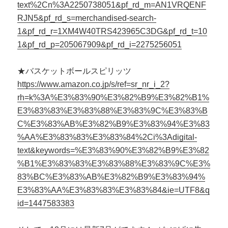
text%2Cn%3A2250738051&pf_rd_m=AN1VRQENF
RJN5&pf_rd_s=merchandised-search-
1&pf_rd_r=1XM4W40TRS423965C3DG&pf_rd_t=10
1&pf_rd_p=205067909&pf_rd_i=2275256051
★バスケットボールスピリッツ
https://www.amazon.co.jp/s/ref=sr_nr_i_2?
rh=k%3A%E3%83%90%E3%82%B9%E3%82%B1%
E3%83%83%E3%83%88%E3%83%9C%E3%83%B
C%E3%83%AB%E3%82%B9%E3%83%94%E3%83
%AA%E3%83%83%E3%83%84%2Ci%3Adigital-
text&keywords=%E3%83%90%E3%82%B9%E3%82
%B1%E3%83%83%E3%83%88%E3%83%9C%E3%
83%BC%E3%83%AB%E3%82%B9%E3%83%94%
E3%83%AA%E3%83%83%E3%83%84&ie=UTF8&q
id=1447583383