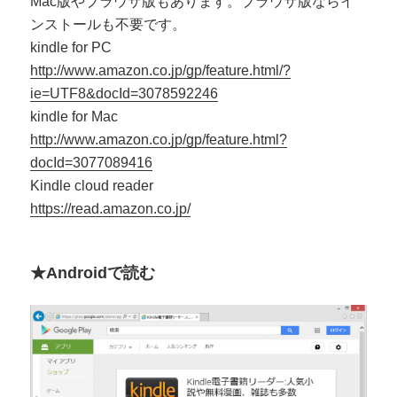
Mac版やブラウザ版もあります。ブラウザ版ならイ
ンストールも不要です。
kindle for PC
http://www.amazon.co.jp/gp/feature.html/?
ie=UTF8&docId=3078592246
kindle for Mac
http://www.amazon.co.jp/gp/feature.html?
docId=3077089416
Kindle cloud reader
https://read.amazon.co.jp/
★Androidで読む