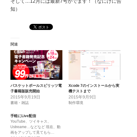
そして…12月には最新7号がでます！（なにげに告
知）
関連
バスケットボールスピリッツ電
Xcode 7のインストールから実
子書籍版販売開始
機テストまで
2015年9月19日
2015年9月9日
書籍・雑誌
制作環境
手軽にLive配信
YouTube、ツイキャス、
Ustreame…などなど 現在、動
画をアップして見てもら…