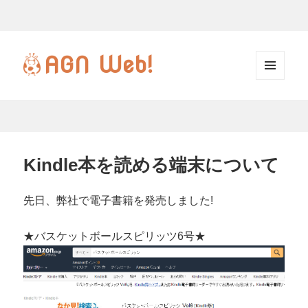
AGN
Web!
メニ
ュー
とウ
ィジ
ェッ
Kindle本を読める端末について
ト
先日、弊社で電子書籍を発売しました!
★バスケットボールスピリッツ6号★