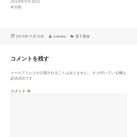
2014年9月30日
未分類
投
作
カ
2015年11月15日
sakioka
電子書籍
稿
成
テ
日:
者
ゴ
リ
コメントを残す
ー
メールアドレスが公開されることはありません。
※
が付いている欄は
必須項目です
コメント
※