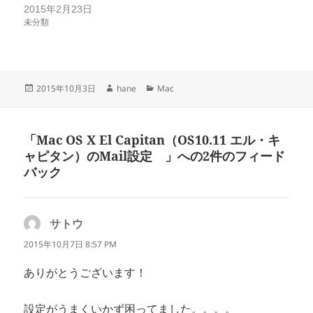
2015年2月23日
未分類
投
作
カ
2015年10月3日
hane
Mac
稿
成
テ
日:
者
ゴ
リ
「Mac OS X El Capitan（OS10.11 エル・キ
ー
ャピタン）のMail設定 」への2件のフィード
バック
サトウ
よ
り:
2015年10月7日 8:57 PM
ありがとうございます！
設定がうまくいかず困ってました。。。。