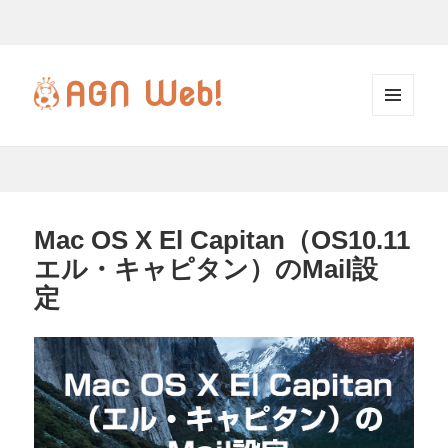
AGN
Web!
メニ
ュー
とウ
ィジ
ェッ
Mac OS X El Capitan（OS10.11
ト
エル・キャピタン）のMail設
定