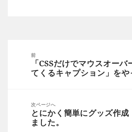
投
稿
前
ナ
「CSSだけでマウスオーバ
前
ビ
の
てくるキャプション」をや
ゲ
投
ー
稿:
シ
ョ
次ページへ
ン
とにかく簡単にグッズ作成！ 
次
の
ました。
投