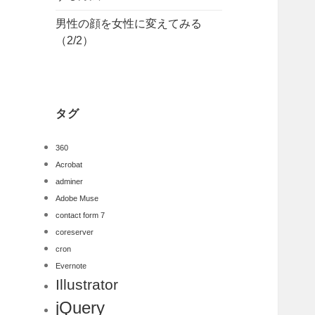
男性の顔を女性に変えてみる
（2/2）
タグ
360
Acrobat
adminer
Adobe Muse
contact form 7
coreserver
cron
Evernote
Illustrator
jQuery