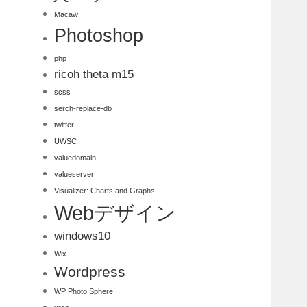
Macaw
Photoshop
php
ricoh theta m15
scss
serch-replace-db
twitter
UWSC
valuedomain
valueserver
Visualizer: Charts and Graphs
Webデザイン
windows10
Wix
Wordpress
WP Photo Sphere