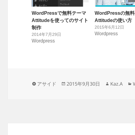
WordPressで無料テーマ
WordPressの無
Attitudeを使ってのサイト
Attitudeの使い方
2015年6月12日
制作
Wordpress
2014年7月29日
Wordpress
フ
投
作
アサイド
2015年9月30日
Kaz.A
ォ
稿
成
ー
日:
者
マ
ッ
ト