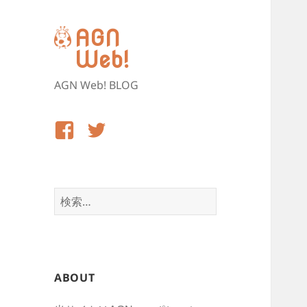
AGN
Web!
AGN Web! BLOG
Facebook
Twitter
検
索:
ABOUT